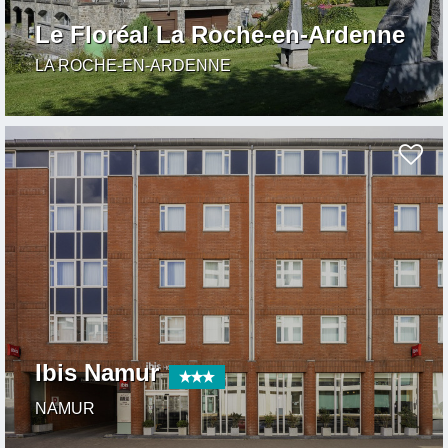
Le Floréal La Roche-en-Ardenne
LA ROCHE-EN-ARDENNE
Ibis Namur
NAMUR