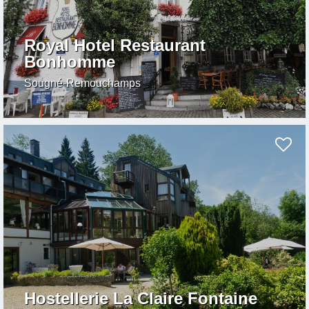
Royal Hotel Restaurant
Bonhomme
Sougné-Remouchamps
Hostellerie La Claire Fontaine