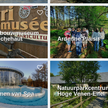
dbouwmuseum
ochehaut
Ardenne Plaisir
Natuurparkcentru
men van Spa
Hoge Venen-Eifel