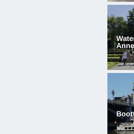
Wate
Anne
Boot