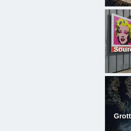
Sour
Grot