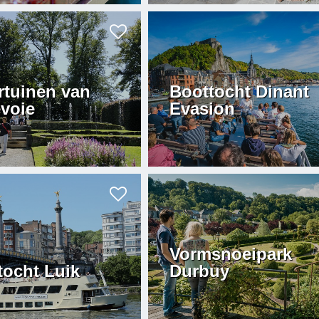
rtuinen van
Boottocht Dinant
voie
Evasion
Vormsnoeipark
tocht Luik
Durbuy