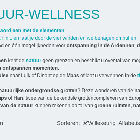
UUR-WELLNESS
word een met de elementen
r in... en laat je door de vier winden en welbehagen omhullen
end en één mogelijkheden voor
ontspanning in de Ardennen
,
d
nen
kent de
natuur
geen grenzen en beschikt u over tal van mog
an ontspannen momenten
.
uise
naar Luik of Dinant op de
Maas
of laat u verwennen in de
t
natuurlijke ondergrondse grotten
? Deze wonderen van de
na
mps
of
Han
, twee van de bekendste grottencomplexen van Euro
 van de natuur
kunnen rekenen op tal van
groene ruimten
,
na
en
Sorteren:
Willekeurig
Alfabeti