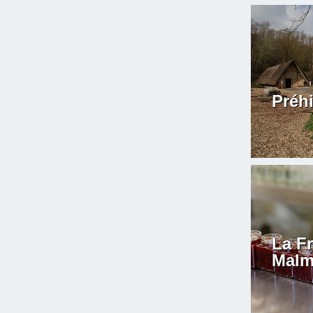
Préh
La F
Malm