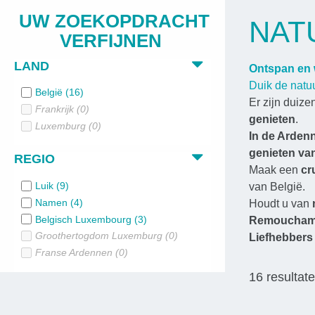
UW ZOEKOPDRACHT
NAT
VERFIJNEN
LAND
Ontspan en 
Duik de natuu
België
(
16
)
Er zijn duiz
Frankrijk
(
0
)
genieten
.
Luxemburg
(
0
)
In de Arden
genieten v
REGIO
Maak een
cr
Luik
(
9
)
van België.
Namen
(
4
)
Houdt u van
Belgisch Luxembourg
(
3
)
Remoucha
Groothertogdom Luxemburg
(
0
)
Liefhebbers
Franse Ardennen
(
0
)
16
resultat