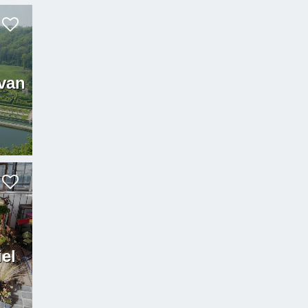
 van
el