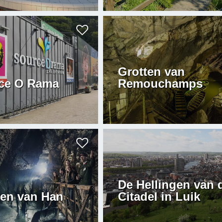
Grotten van
ce O Rama
Remouchamps
De Hellingen van 
ten van Han
Citadel in Luik