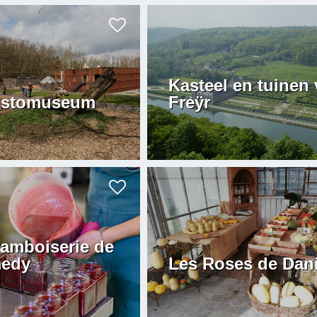
Kasteel en tuinen
istomuseum
Freÿr
ramboiserie de
edy
Les Roses de Dani