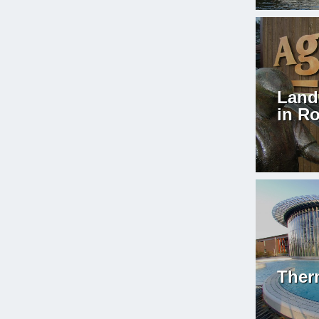
Lan
in R
Ther