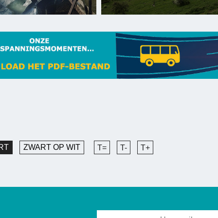
RT
ZWART OP WIT
T=
T-
T+