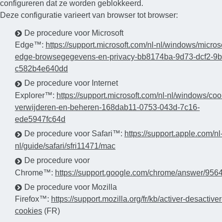
configureren dat ze worden geblokkeerd.
Deze configuratie varieert van browser tot browser:
De procedure voor Microsoft
Edge™:
https://support.microsoft.com/nl-nl/windows/microso
edge-browsegegevens-en-privacy-bb8174ba-9d73-dcf2-9b
c582b4e640dd
De procedure voor Internet
Explorer™:
https://support.microsoft.com/nl-nl/windows/coo
verwijderen-en-beheren-168dab11-0753-043d-7c16-
ede5947fc64d
De procedure voor Safari™:
https://support.apple.com/nl
nl/guide/safari/sfri11471/mac
De procedure voor
Chrome™:
https://support.google.com/chrome/answer/956
De procedure voor Mozilla
Firefox™:
https://support.mozilla.org/fr/kb/activer-desactiver
cookies
(FR)