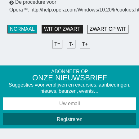
De procedure voor
Opera™:
http://help.opera.com/Windows/10.20/fr/cookies.h
NORMAAL
WIT OP ZWART
ZWART OP WIT
T=
T-
T+
ABONNEER OP
ONZE NIEUWSBRIEF
Suggesties voor verblijven en excursies, aanbiedingen,
nieuws, beurzen, events…