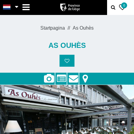
MENU
0
Startpagina
As Ouhès
AS OUHÈS