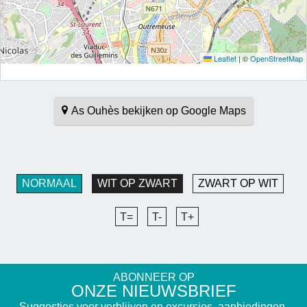
Leaflet
|
©
OpenStreetMap
As Ouhès bekijken op Google Maps
NORMAAL
WIT OP ZWART
ZWART OP WIT
T=
T-
T+
ABONNEER OP
ONZE NIEUWSBRIEF
Suggesties voor verblijven en excursies, aanbiedingen,