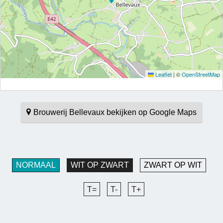
Leaflet
|
©
OpenStreetMap
Brouwerij Bellevaux bekijken op Google Maps
NORMAAL
WIT OP ZWART
ZWART OP WIT
T=
T-
T+