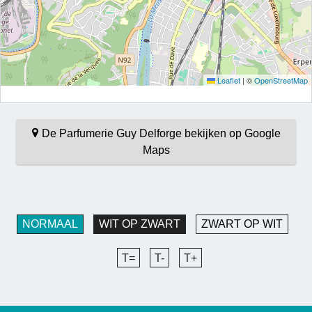
Leaflet
|
©
OpenStreetMap
De Parfumerie Guy Delforge bekijken op Google
Maps
NORMAAL
WIT OP ZWART
ZWART OP WIT
T=
T-
T+