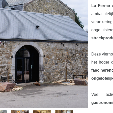
La Ferme 
ambachtel
verankerin
opgeluis
streekprodu
Deze vierh
het hoger 
fascineren
ongelofelij
Veel acti
gastronomi
in het bis