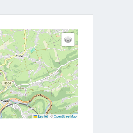
Leaflet
|
©
OpenStreetMap