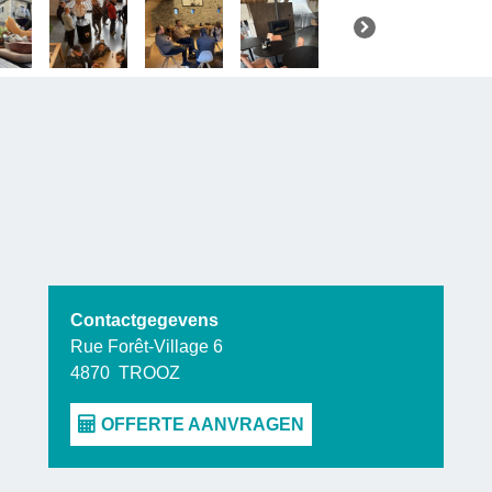
microbrouw
over
choco
La Ferme d
roots
en b
ambachtsl
kwaliteitspr
Contactgegevens
Rue Forêt-Village 6
4870
TROOZ