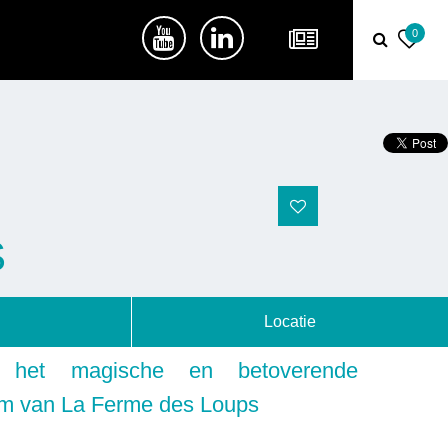
0
S
Locatie
d het magische en betoverende
um van La Ferme des Loups