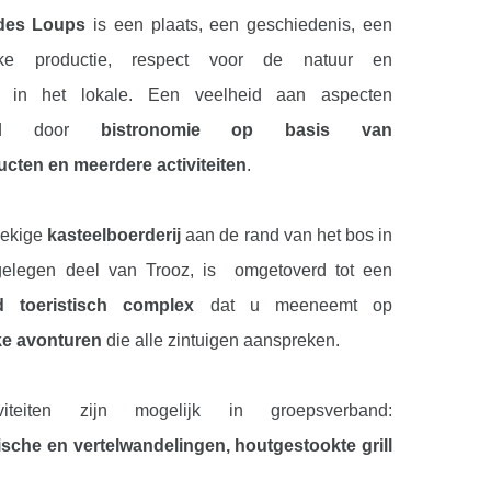
des Loups
is een plaats, een geschiedenis, een
ijke productie, respect voor de natuur en
g in het lokale. Een veelheid aan aspecten
terd door
bistronomie op basis van
cten en meerdere activiteiten
.
oekige
kasteelboerderij
aan de rand van het bos in
gelegen deel van Trooz, is omgetoverd tot een
d toeristisch complex
dat u meeneemt op
ke avonturen
die alle zintuigen aanspreken.
viteiten zijn mogelijk in groepsverband:
sche en vertelwandelingen, houtgestookte grill
tronomische restaurant, een
bezoek aan de