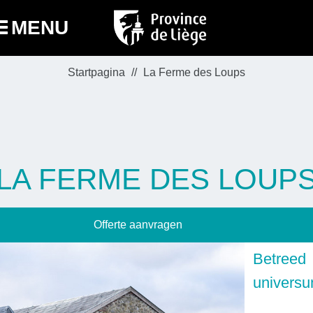
MENU
Startpagina
La Ferme des Loups
LA FERME DES LOUP
Offerte aanvragen
Betree
univers