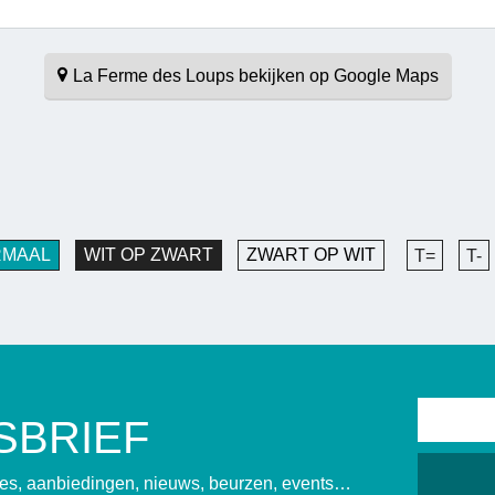
La Ferme des Loups bekijken op Google Maps
RMAAL
WIT OP ZWART
ZWART OP WIT
T=
T-
SBRIEF
sies, aanbiedingen, nieuws, beurzen, events…