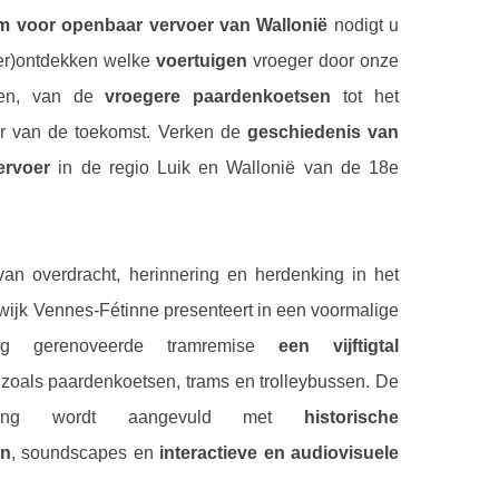
 voor openbaar vervoer van Wallonië
nodigt u
her)ontdekken welke
voertuigen
vroeger door onze
den, van de
vroegere paardenkoetsen
tot het
er van de toekomst. Verken de
geschiedenis van
ervoer
in de regio Luik en Wallonië van de 18e
.
an overdracht, herinnering en herdenking in het
 wijk Vennes-Fétinne presenteert in een voormalige
dig gerenoveerde tramremise
een vijftigtal
zoals paardenkoetsen, trams en trolleybussen. De
telling wordt aangevuld met
historische
en
, soundscapes en
interactieve en audiovisuele