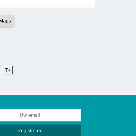
 Maps
T+