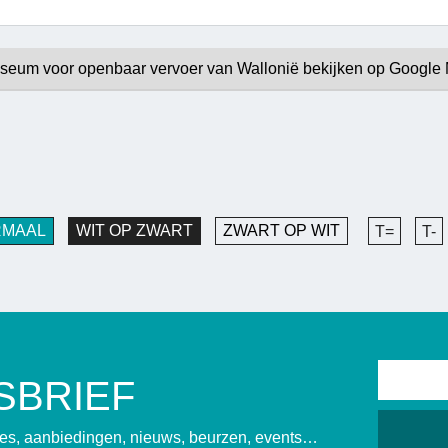
seum voor openbaar vervoer van Wallonië bekijken op Google
RMAAL
WIT OP ZWART
ZWART OP WIT
T=
T-
SBRIEF
sies, aanbiedingen, nieuws, beurzen, events…