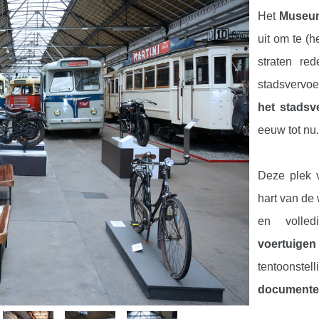
Het
Museum
uit om te (
straten re
stadsvervo
het stadsv
eeuw tot nu
Deze plek v
hart van de
en volle
voertuigen
tentoons
document
apparaten
.