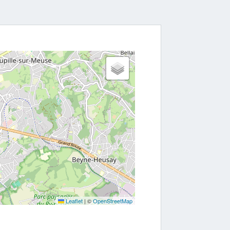
Leaflet
|
©
OpenStreetMap