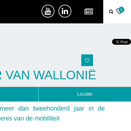
0
 VAN WALLONIË
Locatie
meer dan tweehonderd jaar in de
enis van de mobiliteit