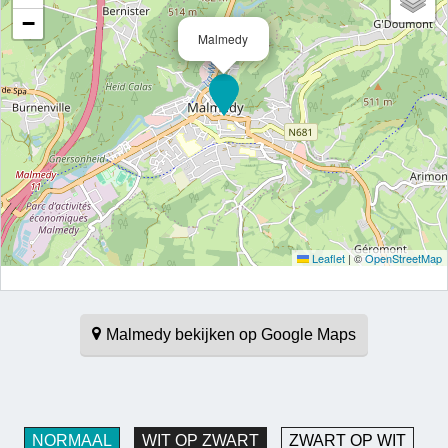
−
Malmedy
Leaflet
|
©
OpenStreetMap
Malmedy bekijken op Google Maps
NORMAAL
WIT OP ZWART
ZWART OP WIT