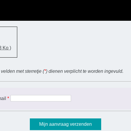
3 Ko )
velden met sterretje (
*
) dienen verplicht te worden ingevuld.
mail
*