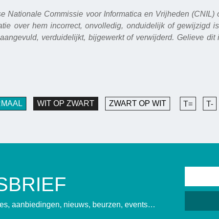
 Nationale Commissie voor Informatica en Vrijheden (CNIL) ove
e over hem incorrect, onvolledig, onduidelijk of gewijzigd 
angevuld, verduidelijkt, bijgewerkt of verwijderd. Gelieve dit
RMAAL
WIT OP ZWART
ZWART OP WIT
T=
T-
SBRIEF
sies, aanbiedingen, nieuws, beurzen, events…