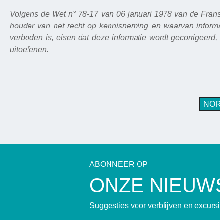
Volgens de Wet n° 78-17 van 06 januari 1978 van de Franse
houder van het recht op kennisneming en waarvan informati
verboden is, eisen dat deze informatie wordt gecorrigeerd, a
uitoefenen.
NO
ABONNEER OP
ONZE NIEUW
Suggesties voor verblijven en excur