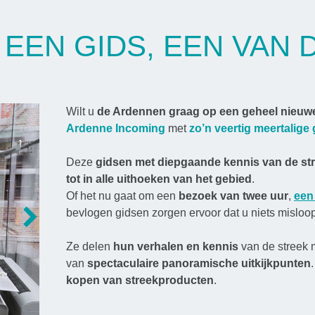
EEN GIDS, EEN VAN 
G
Wilt u
de Ardennen graag op een geheel nieuw
Ardenne Incoming
met
zo’n veertig meertalige
Deze
gidsen met diepgaande kennis van de st
tot in alle uithoeken van het gebied
.
Of het nu gaat om een
bezoek van twee uur
,
een
Next
bevlogen gidsen zorgen ervoor dat u niets misloopt,
Ze delen
hun verhalen en kennis
van de streek m
van
spectaculaire panoramische uitkijkpunten
kopen van streekproducten
.