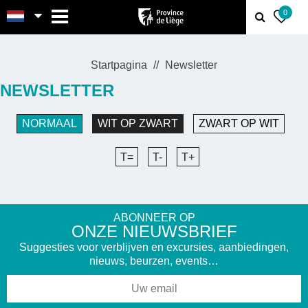
MENU
0
Startpagina
Newsletter
NEWSLETTER
NORMAAL
WIT OP ZWART
ZWART OP WIT
T=
T-
T+
ABONNEER OP
ONZE NIEUWSBRIEF
Suggesties voor verblijven en excursies, aanbiedingen,
nieuws, beurzen, events…