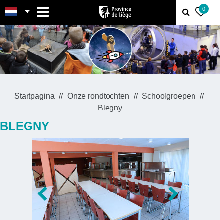
MENU
0
Startpagina
Onze rondtochten
Schoolgroepen
Blegny
BLEGNY
Prev
Next