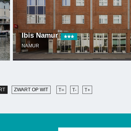
Ibis Namur
NAMUR
RT
ZWART OP WIT
T=
T-
T+