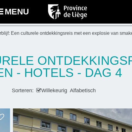
MENU
rblijf: Een culturele ontdekkingsreis met een explosie van smak
TURELE ONTDEKKINGS
N - HOTELS - DAG 4
Sorteren:
Willekeurig
Alfabetisch