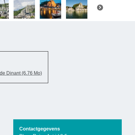
XIV en Vaub
zal de lief
personages
Naast de ui
objecten
verleden 
 de Dinant
(6.76 Mo)
genoemd.
In augustu
hier een
ver
voor bela
Europese
Contactgegevens
schuilkelde