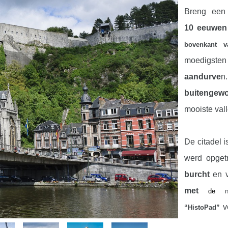
Breng een
10 eeuwen 
bovenkant v
moedigste
aandurve
n
buitengew
mooiste vall
De citadel
werd opget
burcht
en v
met
de
nie
v
“HistoPad”
de plunderi