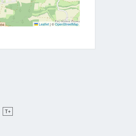
Leaflet
|
©
OpenStreetMap
T+