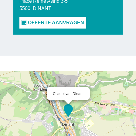
Place Reine Astrid 3-5
belevenis d
5500
DINANT
Citadel van Dinant