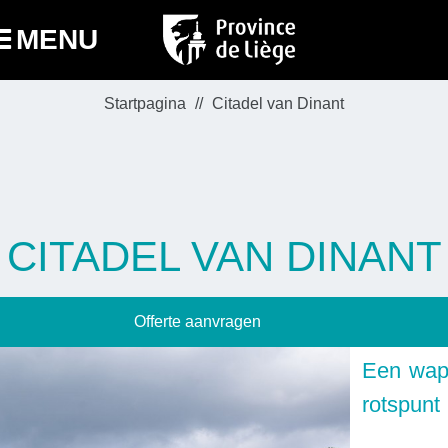
MENU
Startpagina
Citadel van Dinant
CITADEL VAN DINANT
Offerte aanvragen
Een wap
rotspunt