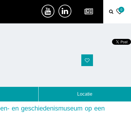
0
Locatie
en- en geschiedenismuseum op een