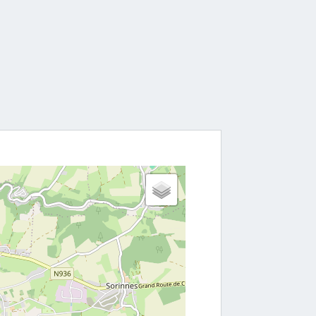
ie gegarandeerd sterke emoties naar boven brengt!