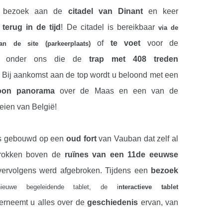
 bezoek aan de
citadel van Dinant
en keer
terug in de tijd
! De citadel is bereikbaar
via de
of
te voet
voor de
an de site (parkeerplaats)
n onder ons die de
trap met 408 treden
. Bij aankomst aan de top wordt u beloond met een
oon panorama
over de Maas en een van de
eien van België!
 is gebouwd op een
oud fort
van Vauban dat zelf al
rokken boven de
ruïnes van een 11de eeuwse
ervolgens werd afgebroken. Tijdens een
bezoek
uwe begeleidende tablet, de i
nteractieve tablet
erneemt u alles over de
geschiedenis
ervan, van
ng van Dinant in 1466, de periode van Lodewijk