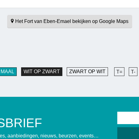
Het Fort van Eben-Emael bekijken op Google Maps
RMAAL
WIT OP ZWART
ZWART OP WIT
T=
T-
SBRIEF
sies, aanbiedingen, nieuws, beurzen, events…