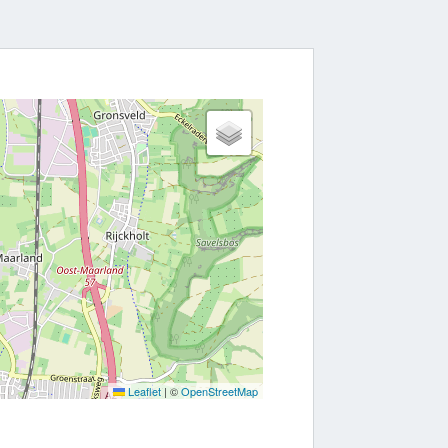
Leaflet
|
©
OpenStreetMap