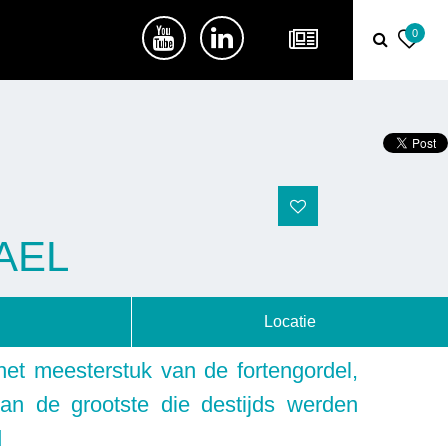
0
AEL
Locatie
, het meesterstuk van de fortengordel,
an de grootste die destijds werden
d