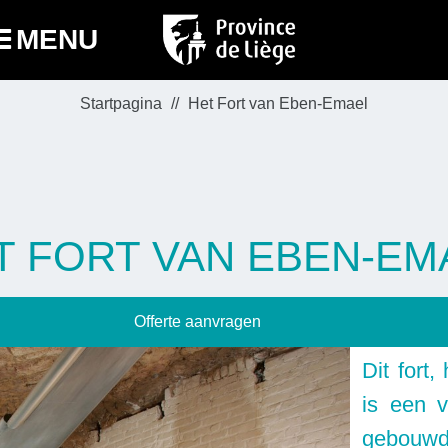
MENU
Startpagina
Het Fort van Eben-Emael
T FORT VAN EBEN-EM
Offerte aanvragen
Dit fort
is een v
gebouw