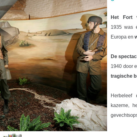
Het Fort 
1935 was éé
Europa en
De spectacu
1940 door e
tragische 
Herbeleef 
kazerne, h
gevechtsops