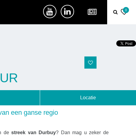
0
OUR
Locatie
van een ganse regio
 in de
streek van Durbuy
? Dan mag u zeker de