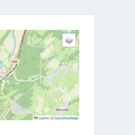
Leaflet
|
©
OpenStreetMap