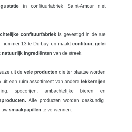
egustatie
in confituurfabriek Saint-Amour niet
htelijke confituurfabriek
is gevestigd in de rue
r nummer 13 te Durbuy, en maakt
confituur, gelei
t
natuurlijk ingrediënten
van de streek.
euze uit de
vele producten
die ter plaatse worden
 uit een ruim assortiment van andere
lekkernijen
ing, specerijen, ambachtelijke bieren en
sproducten
. Alle producten worden deskundig
m uw
smaakpapillen
te verwennen.
rfabriek gunt u ook een blik in het
atelier
met een