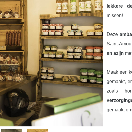
lekkere d
missen!
Deze
ambac
Saint-Amou
en azijn
me
Maak een k
gemaakt, en
zoals hon
verzorging
gemaakt o
De confituu