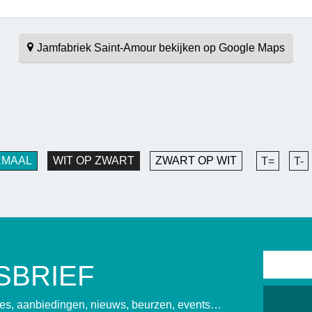
Jamfabriek Saint-Amour bekijken op Google Maps
RMAAL
WIT OP ZWART
ZWART OP WIT
T=
T-
SBRIEF
sies, aanbiedingen, nieuws, beurzen, events…