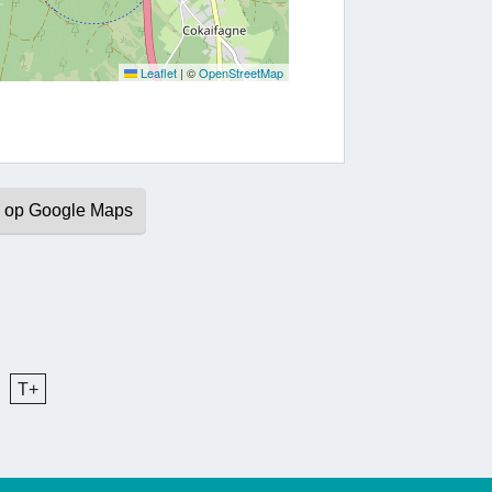
Leaflet
|
©
OpenStreetMap
en op Google Maps
T+