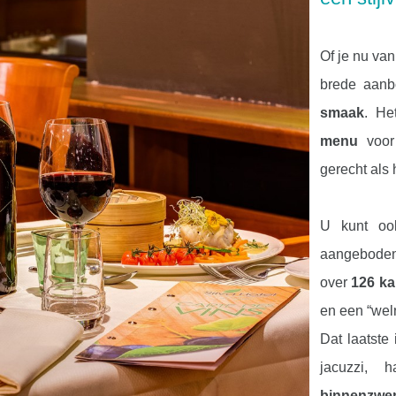
Of je nu va
brede aanb
smaak
. He
menu
voor 
gerecht als 
U kunt oo
aangebode
over
126 ka
en een “wel
Dat laatste
jacuzzi,
binnenzw