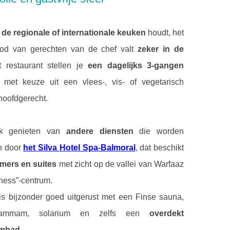
n
de regionale of internationale keuken
houdt, het
od van gerechten van de chef valt
zeker in de
t restaurant stellen je
een dagelijks 3-gangen
met keuze uit een vlees-, vis- of vegetarisch
hoofdgerecht.
k genieten van
andere diensten
die worden
n door
het Silva Hotel Spa-Balmoral
, dat beschikt
mers en suites
met zicht op de vallei van Warfaaz
ness”-centrum.
 is bijzonder goed uitgerust met een Finse sauna,
 hammam, solarium en zelfs een
overdekt
embad
.