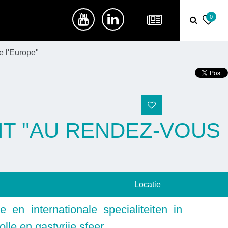
0
e l'Europe"
NT "AU RENDEZ-VOUS
Locatie
e en internationale specialiteiten in
volle en gastvrije sfeer